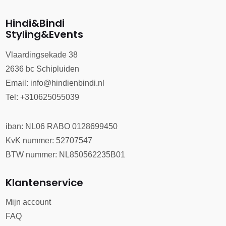
Hindi&Bindi
Styling&Events
Vlaardingsekade 38
2636 bc Schipluiden
Email:
info@hindienbindi.nl
Tel: +310625055039
iban: NL06 RABO 0128699450
KvK nummer: 52707547
BTW nummer: NL850562235B01
Klantenservice
Mijn account
FAQ